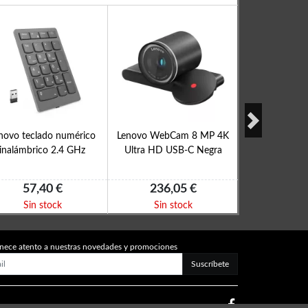
novo teclado numérico
Lenovo WebCam 8 MP 4K
Lenovo mochi
inalámbrico 2.4 GHz
Ultra HD USB-C Negra
Basic 
57,40 €
236,05 €
28,0
Sin stock
Sin stock
En s
nece atento a nuestras novedades y promociones
Suscríbete