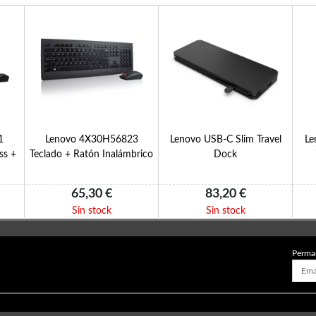
1
Lenovo 4X30H56823
Lenovo USB-C Slim Travel
Le
ss +
Teclado + Ratón Inalámbrico
Dock
65,30 €
83,20 €
Sin stock
Sin stock
Perma