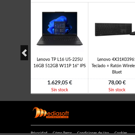
 AMD R5-7520U
Lenovo TP L16 U5-225U
Lenovo 4X31K0396
B W11H 15.6"
16GB 512GB W11P 16" IPS
Teclado + Ratón Wirele
Bluet
,00 €
1.629,05 €
78,00 €
 stock
Sin stock
Sin stock
Privacidad
Cómo llegar
Condiciones de Uso
Cookies