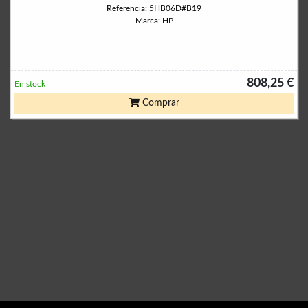
Referencia: 5HB06D#B19
Marca: HP
808,25 €
En stock
Comprar