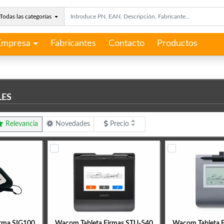
Todas las categorías
Empresa
Fabricantes
Contacto
Productos
LES
Relevancia
Novedades
Precio
irma SIG100
Wacom Tableta Firmas STU-540
Wacom Tableta 