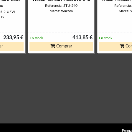
mo
Referencia: STU-540
Referencia
Marca: Wacom
Marca:
05-2-UEVL
LIS
233,95 €
413,85 €
En stock
En stock
ar
Comprar
Com
Perma