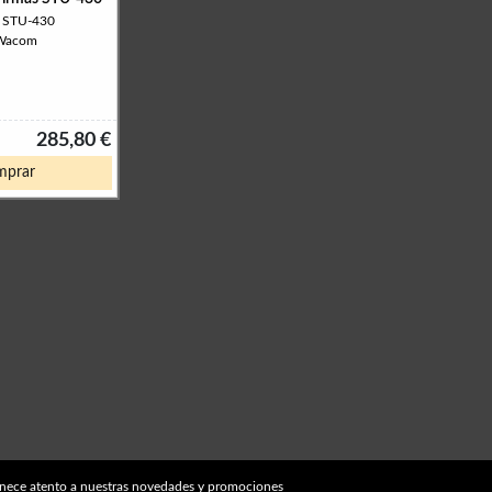
: STU-430
 Wacom
285,80 €
prar
nece atento a nuestras novedades y promociones