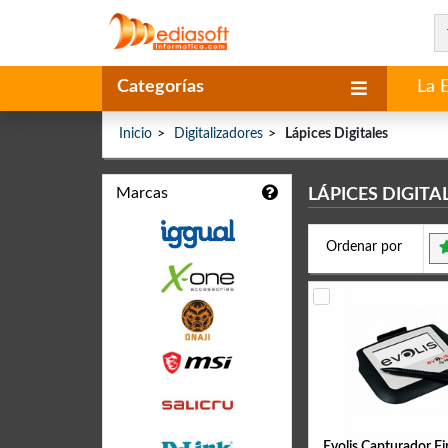
Categorías
La 
Inicio
Digitalizadores
Lápices Digitales
Marcas
LÁPICES DIGITA
Ordenar por
Evolis Capturador F