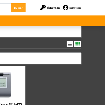
Buscar
Identifícate
Regístrate
Firmas STU-430