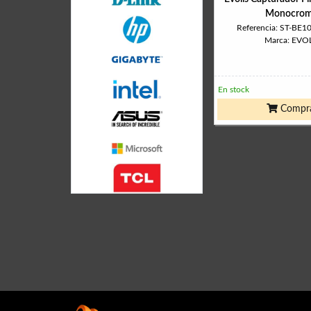
Monocro
Referencia: ST-BE1
Marca: EVO
En stock
Compr