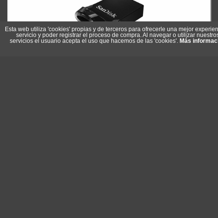
Esta web utiliza 'cookies' propias y de terceros para ofrecerle una mejor experien
servicio y poder registrar el proceso de compra. Al navegar o utilizar nuestro
servicios el usuario acepta el uso que hacemos de las 'cookies'.
Más informac
SanDisk SDCZ430-064G-G46 Lápiz USB 3.1 U.Fit 64GB
Referencia: SDCZ430-064G-G46
Marca: SanDisk
25,50 €
En stock
Comprar