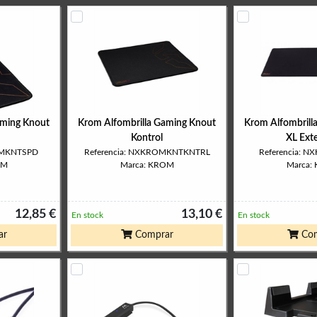
aming Knout
Krom Alfombrilla Gaming Knout
Krom Alfombrill
Kontrol
XL Ext
OMKNTSPD
Referencia: NXKROMKNTKNTRL
Referencia: 
OM
Marca: KROM
Marca:
12,85 €
13,10 €
En stock
En stock
ar
Comprar
Com