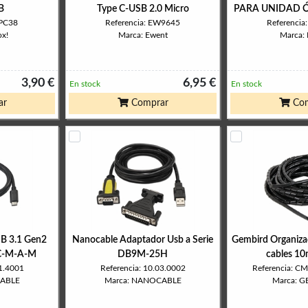
B
Type C-USB 2.0 Micro
PARA UNIDAD Ó
PPC38
Referencia: EW9645
Referenci
ox!
Marca: Ewent
Marca:
3,90 €
6,95 €
En stock
En stock
ar
Comprar
Com
B 3.1 Gen2
Nanocable Adaptador Usb a Serie
Gembird Organiza
C-M-A-M
DB9M-25H
cables 1
01.4001
Referencia: 10.03.0002
Referencia: 
CABLE
Marca: NANOCABLE
Marca: 