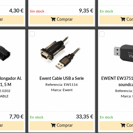
4,30 €
9,35 €
Sin stock
En stock
ar
Comprar
Com
longador Al.
Ewent Cable USB a Serie
EWENT EW3751 
1, 5 M
Referencia: EW1116
soundca
Marca: Ewent
22.0202
Referenci
CABLE
Marca:
7,70 €
33,35 €
En stock
En stock
ar
Comprar
Com