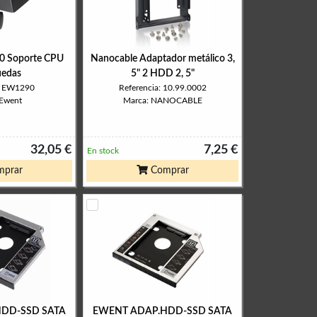
 Soporte CPU
Nanocable Adaptador metálico 3,
uedas
5" 2 HDD 2, 5"
a: EW1290
Referencia: 10.99.0002
 Ewent
Marca: NANOCABLE
32,05 €
7,25 €
En stock
prar
Comprar
DD-SSD SATA
EWENT ADAP.HDD-SSD SATA