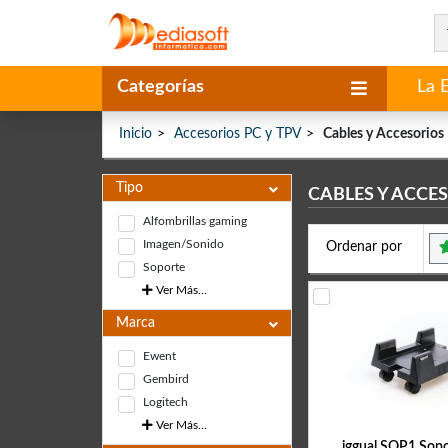
Categorías
La 
Inicio
Accesorios PC y TPV
Cables y Accesorios
Tipo
CABLES Y ACCE
Alfombrillas gaming
Imagen/Sonido
Ordenar por
Soporte
Ver Más...
Marca
Ewent
Gembird
Logitech
Ver Más...
iggual SOP1 Sop