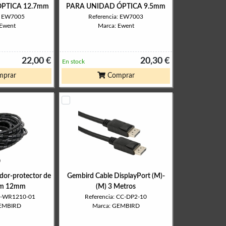
PTICA 12.7mm
PARA UNIDAD ÓPTICA 9.5mm
a: EW7005
Referencia: EW7003
 Ewent
Marca: Ewent
22,00 €
20,30 €
En stock
prar
Comprar
dor-protector de
Gembird Cable DisplayPort (M)-
0m 12mm
(M) 3 Metros
CM-WR1210-01
Referencia: CC-DP2-10
GEMBIRD
Marca: GEMBIRD