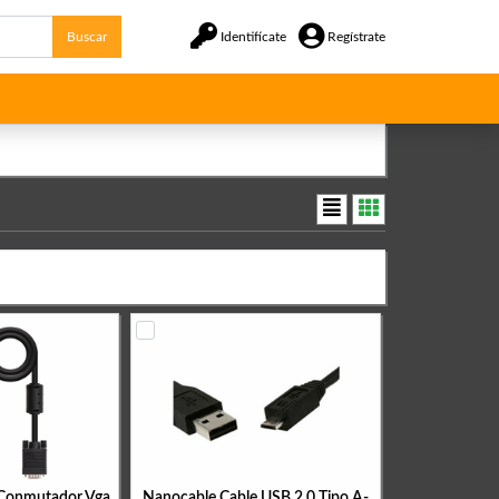
Buscar
Identifícate
Regístrate
 Conmutador Vga
Nanocable Cable USB 2.0 Tipo A-