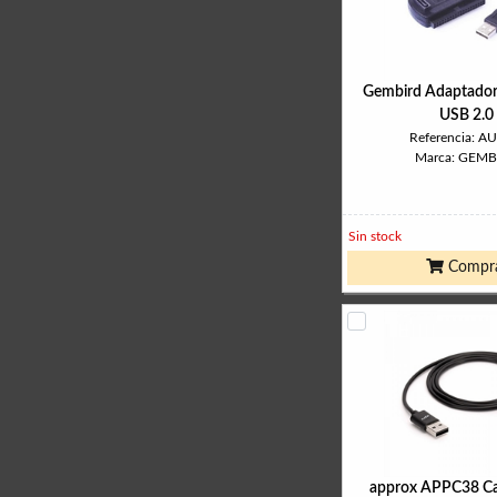
Gembird Adaptado
USB 2.0
Referencia: A
Marca: GEMB
Sin stock
Compr
approx APPC38 Ca