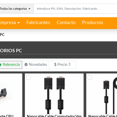
Todas las categorías
Empresa
Fabricantes
Contacto
Productos
 PC
SORIOS PC
Relevancia
Novedades
Precio
orte CPU
Nanocable Cable Conmutador Vga
Nanocable Cable