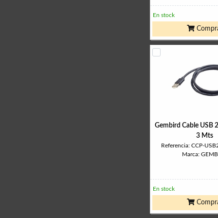
En stock
Compr
Gembird Cable USB 
3 Mts
Referencia: CCP-US
Marca: GEMB
En stock
Compr