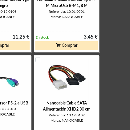
egro
M MicroUsb B-M1, 8 M
 10.15.0103
Referencia: 10.01.0501
ANOCABLE
Marca: NANOCABLE
11,25 €
3,45 €
En stock
prar
Comprar
rsor PS-2 a USB
Nanocable Cable SATA
 10.03.0101
Alimentación XHD2 30 cm
ANOCABLE
Referencia: 10.19.0102
Marca: NANOCABLE