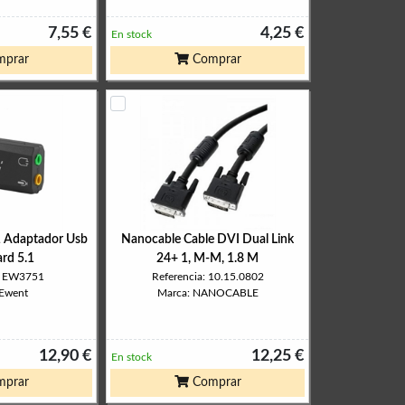
7,55 €
4,25 €
En stock
prar
Comprar
Adaptador Usb
Nanocable Cable DVI Dual Link
rd 5.1
24+ 1, M-M, 1.8 M
a: EW3751
Referencia: 10.15.0802
 Ewent
Marca: NANOCABLE
12,90 €
12,25 €
En stock
prar
Comprar