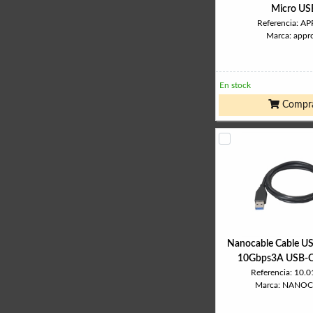
Micro US
Referencia: A
Marca: appr
En stock
Compr
Nanocable Cable US
10Gbps3A USB-
Referencia: 10.
Marca: NANO