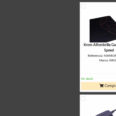
Krom Alfombrilla G
Speed
Referencia: NXKR
Marca: KR
En stock
Compr