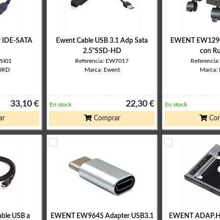
r IDE-SATA
Ewent Cable USB 3.1 Adp Sata
EWENT EW1290
2.5"SSD-HD
con R
USI01
Referencia: EW7017
Referenci
IRD
Marca: Ewent
Marca:
33,10 €
22,30 €
En stock
En stock
ar
Comprar
Com
ble USB a
EWENT EW9645 Adapter USB3.1
EWENT ADAP.H