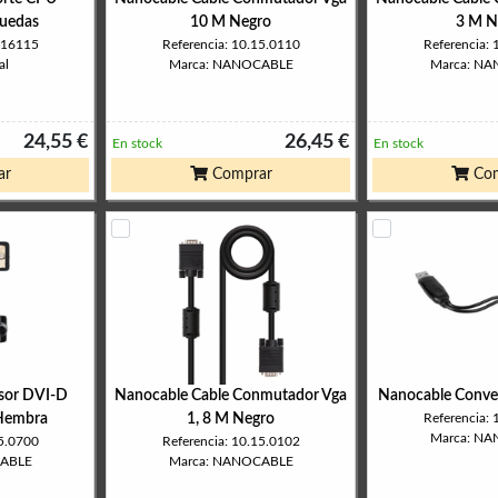
ruedas
10 M Negro
3 M N
316115
Referencia: 10.15.0110
Referencia:
al
Marca: NANOCABLE
Marca: N
24,55 €
26,45 €
En stock
En stock
ar
Comprar
Com
sor DVI-D
Nanocable Cable Conmutador Vga
Nanocable Conve
Hembra
1, 8 M Negro
Referencia:
Marca: N
15.0700
Referencia: 10.15.0102
CABLE
Marca: NANOCABLE