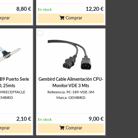
8,80 €
12,20 €
En stock
prar
Comprar
B9 Puerto Serie
Gembird Cable Alimentación CPU-
0, 25mts
Monitor VDE 3 Mts
DB9RECEPTACLE
Referencia: PC-189-VDE-3M
GEMBIRD
Marca: GEMBIRD
2,10 €
9,00 €
En stock
prar
Comprar