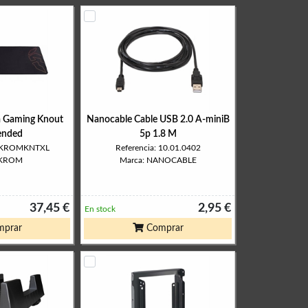
a Gaming Knout
Nanocable Cable USB 2.0 A-miniB
ended
5p 1.8 M
NXKROMKNTXL
Referencia: 10.01.0402
 KROM
Marca: NANOCABLE
37,45 €
2,95 €
En stock
prar
Comprar