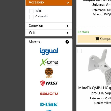
Accesorio
Universal An
Referencia: U
Wifi
Marca: UBIQU
Cableada
Conexión
En stock
Wifi
Compr
Marcas
MikroTik QMP-LHG 
pro LHG Sop
Referencia: Q
Marca: Mikro