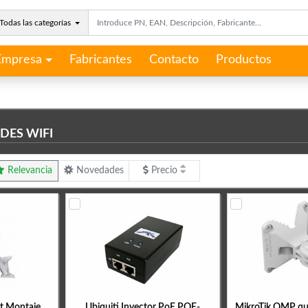
Todas las categorías
Empresa
Fabricantes
Contacto
Productos
DES WIFI
Relevancia
Novedades
Precio
t Montaje
Ubiquiti Inyector PoE POE-
MikroTik QMP q