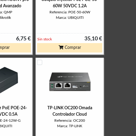
ed Avanzado
60W 50VDC 1.2A
ia: QMP
Referencia: POE-50-60W
ikrotik
Marca: UBIQUITI
6,75 €
35,10 €
Sin stock
prar
Comprar
or PoE POE-24-
TP-LINK OC200 Omada
VDC 0.5A
Controlador Cloud
POE-24-12W-G
Referencia: OC200
BIQUITI
Marca: TP-LINK