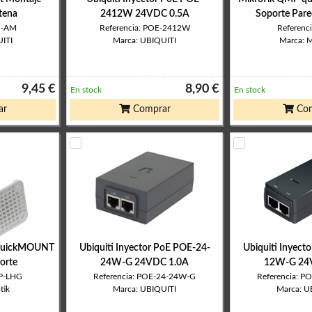
tena
2412W 24VDC 0.5A
Soporte Par
B-AM
Referencia: POE-2412W
Referenc
ITI
Marca: UBIQUITI
Marca: M
9,45 €
8,90 €
En stock
En stock
ar
Comprar
Com
quickMOUNT
Ubiquiti Inyector PoE POE-24-
Ubiquiti Inyect
orte
24W-G 24VDC 1.0A
12W-G 24
MP-LHG
Referencia: POE-24-24W-G
Referencia: 
tik
Marca: UBIQUITI
Marca: U