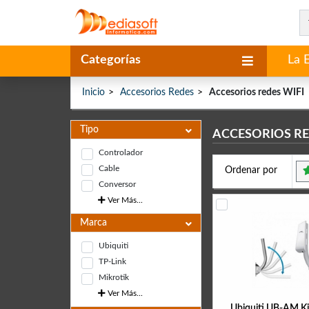
Categorías
La 
Inicio
Accesorios Redes
Accesorios redes WIFI
Tipo
ACCESORIOS RE
Controlador
Cable
Ordenar por
Conversor
Ver Más...
Marca
Ubiquiti
TP-Link
Mikrotik
Ver Más...
Ubiquiti UB-AM Ki