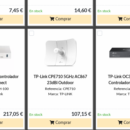
7,45 €
14,60 €
En stock
En stock
ar
Comprar
Com
ontrolador
TP-Link CPE710 5GHz AC867
TP-Link OC
nect
23dBi Outdoor
Controlado
H-100
Referencia: CPE710
Referenci
nk
Marca: TP-LINK
Marca: 
217,05 €
107,15 €
En stock
En stock
ar
Comprar
Com