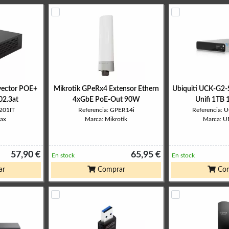
yector POE+
Mikrotik GPeRx4 Extensor Ethern
Ubiquiti UCK-G2-
02.3at
4xGbE PoE-Out 90W
Unifi 1TB
-201IT
Referencia: GPER14i
Referencia:
ax
Marca: Mikrotik
Marca: U
57,90 €
65,95 €
En stock
En stock
ar
Comprar
Com