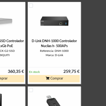
SSD Controlador
D-Link DNH-1000 Controlador
 1xGb PoE
Nuclias h- 500APs
 UCK-G2-SSD
Referencia: DNH-1000
BIQUITI
Marca: D-Link
360,35 €
259,75 €
En stock
prar
Comprar