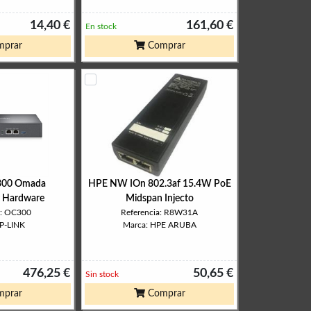
14,40 €
161,60 €
En stock
prar
Comprar
300 Omada
HPE NW IOn 802.3af 15.4W PoE
r Hardware
Midspan Injecto
a: OC300
Referencia: R8W31A
TP-LINK
Marca: HPE ARUBA
476,25 €
50,65 €
Sin stock
prar
Comprar