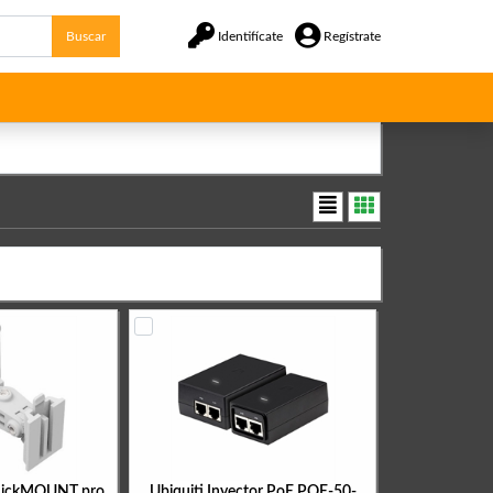
Buscar
Identifícate
Regístrate
uickMOUNT pro
Ubiquiti Inyector PoE POE-50-