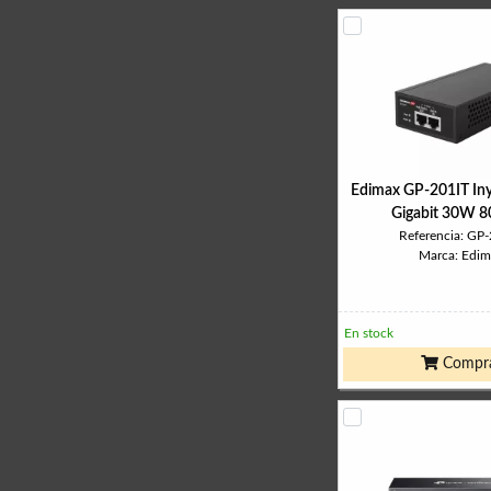
Edimax GP-201IT In
Gigabit 30W 8
Referencia: GP
Marca: Edim
En stock
Compr